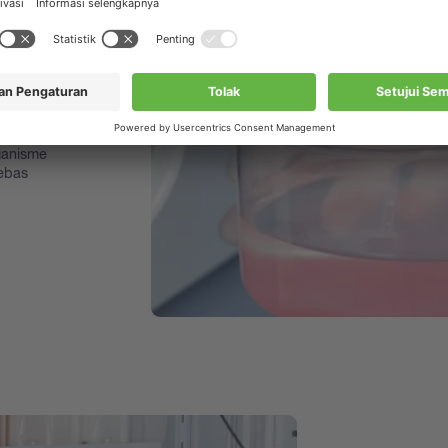
am jenis
90 / B-
m.
d dan
ganisme
bebas