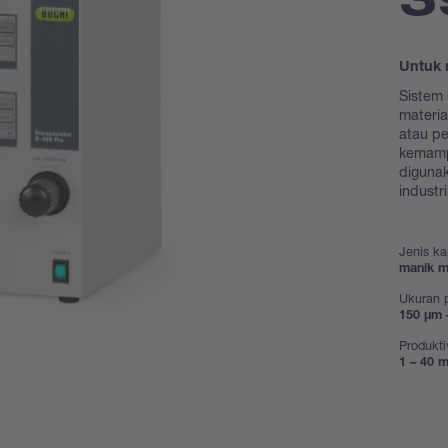
Untuk 
Sistem 
materia
atau p
kemamp
digunak
industr
Jenis ka
manik ma
Ukuran p
150 μm 
Produkti
1 – 40 