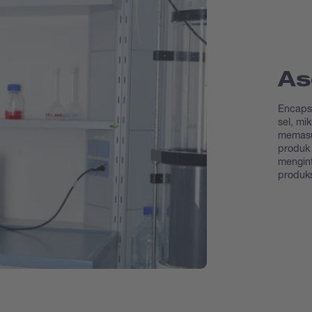
As
Encapsu
sel, mi
memasu
produk 
mengint
produk