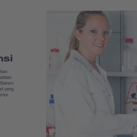
nsi
ukan
atkan
 Sistem
el yang
rior.