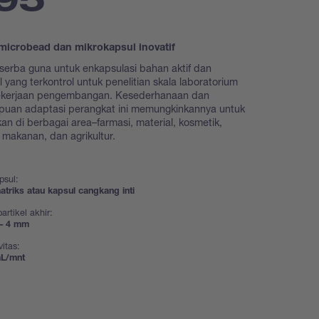
microbead dan mikrokapsul inovatif
serba guna untuk enkapsulasi bahan aktif dan
l yang terkontrol untuk penelitian skala laboratorium
ekerjaan pengembangan. Kesederhanaan dan
uan adaptasi perangkat ini memungkinkannya untuk
an di berbagai area–farmasi, material, kosmetik,
i makanan, dan agrikultur.
psul:
triks atau kapsul cangkang inti
artikel akhir:
– 4 mm
vitas:
mL/mnt