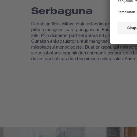
Serbaguna
Dapatkan fleksibilitas tidak tertandingi dengan berag
pilihan mengenai cara penggunaan Encapsulator B-3
395. Pilih diameter partikel antara 80 μm dan 2000 μ
Gunakan enkapsulator untuk menghasilkan microbea
mikrokapsul monodispersi. Buat enkapsulasi mikroor
serta substansi organik dan anorganik secara lebih 
dalam perihal apa dan bagaimana enkapsulasi Anda.