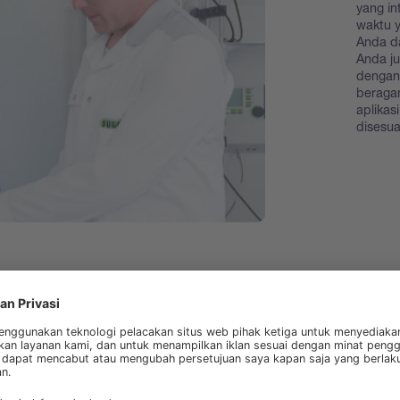
yang in
waktu 
Anda d
Anda j
dengan
beragam
aplikas
disesu