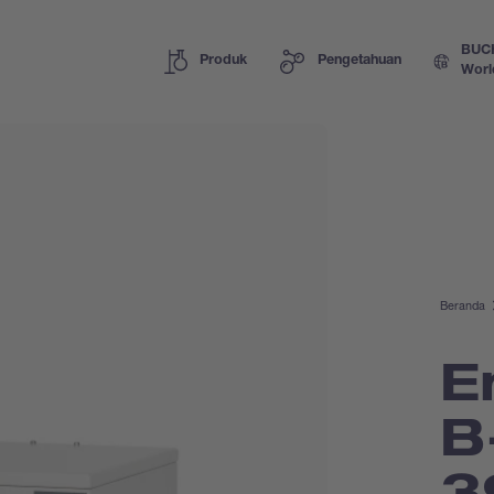
BUC
Produk
Pengetahuan
Worl
Beranda
E
B
3