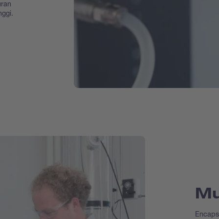
uran
nggi.
Mu
Encaps