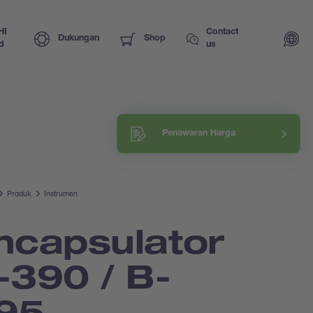
HI
Contact
Dukungan
Shop
d
us
Request a training
Penawaran Harga
Explore our know-how
Produk
Instrumen
ncapsulator
-390 / B-
95