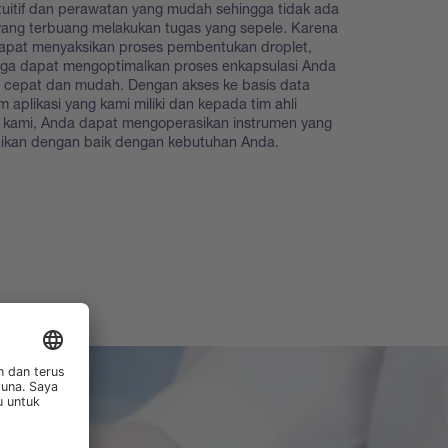
tuitif dan perawatan yang mudah sehingga tidak ada
yang terbuang melakukan tugas yang sepele. Karena
apat menyaksikan proses pembentukan droplet,
uga dapat mengoptimalkan proses enkapsulasi Anda
 cepat dan mudah. Dengan akses ke basis data
 aplikasi yang kami miliki dan kepada tim ahli
i kami, Anda dapat mengoperasikan instrumen yang
aikan dengan baik dengan kebutuhan Anda.