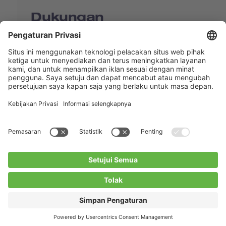
Dukungan
Shop
Contact us
Tautan Langsung
BUCHI Worldwide
Kontak
Kesan
Privacy Policy
Blogs
Facebook
Linkedin
Instagram
Twitter
Youtube