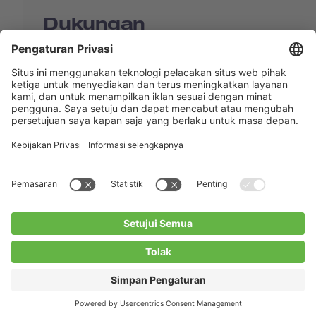
Dukungan
Shop
Contact us
Tautan Langsung
BUCHI Worldwide
Kontak
Kesan
Privacy Policy
Blogs
Facebook
Linkedin
Instagram
Twitter
Youtube