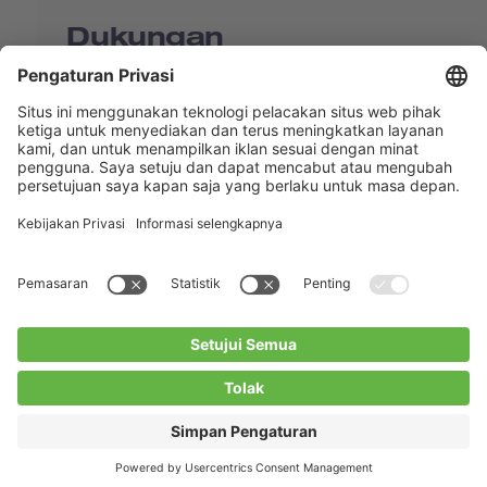
Dukungan
Shop
Contact us
Tautan Langsung
BUCHI Worldwide
Kontak
Kesan
Privacy Policy
Blogs
Facebook
Linkedin
Instagram
Twitter
Youtube