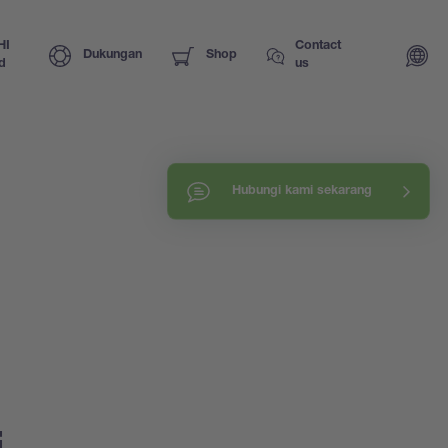
HI
Contact
Dukungan
Shop
d
us
Hubungi kami sekarang
i