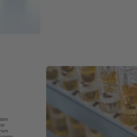
alam
ter
rium
gkungan