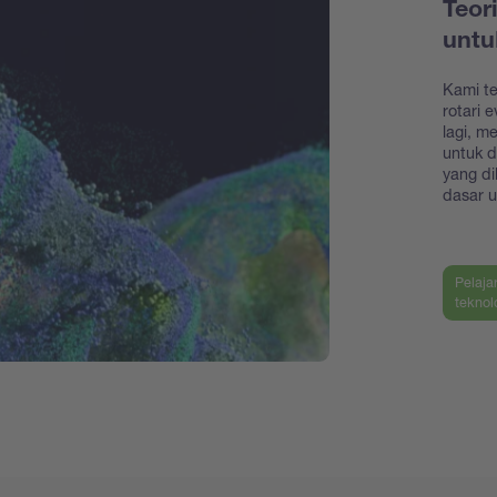
Teor
unt
Kami t
rotari 
lagi, m
untuk 
yang di
dasar u
Pelaja
teknol