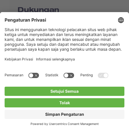
Dukungan
Shop
Contact us
Tautan Langsung
BUCHI Worldwide
Kontak
Kesan
Privacy Policy
Blogs
Facebook
Linkedin
Instagram
Twitter
Youtube