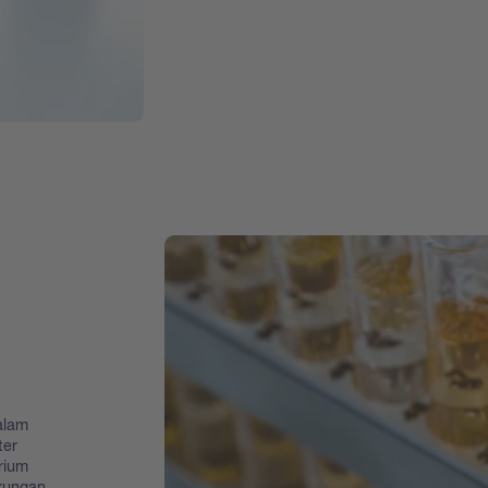
alam
ter
rium
gkungan