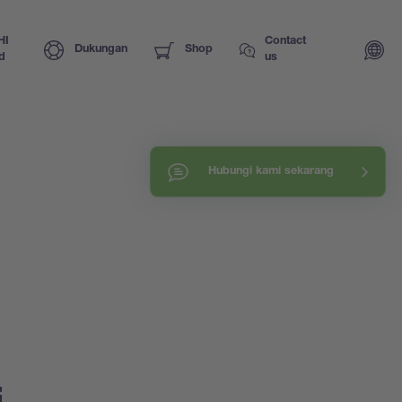
HI
Contact
Dukungan
Shop
d
us
Hubungi kami sekarang
i