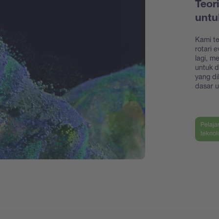
Teor
unt
Kami t
rotari 
lagi, m
untuk 
yang di
dasar u
Pelaja
teknol