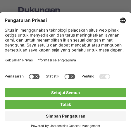
Dukungan
Shop
Contact us
Tautan Langsung
BUCHI Worldwide
Kontak
Kesan
Privacy Policy
Blogs
Facebook
Linkedin
Instagram
Twitter
Youtube