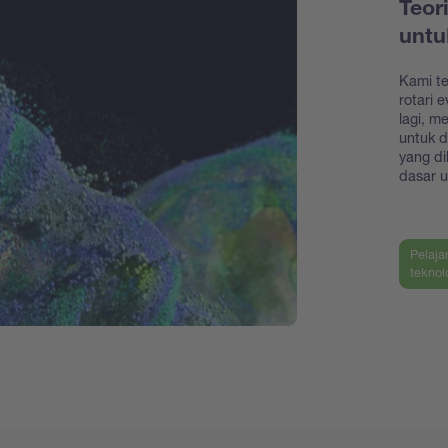
Teor
unt
Kami t
rotari 
lagi, m
untuk 
yang di
dasar u
Pelaja
teknol