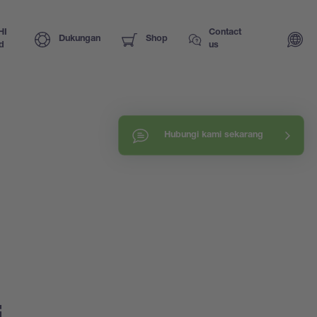
HI
Contact
Dukungan
Shop
d
us
Hubungi kami sekarang
i