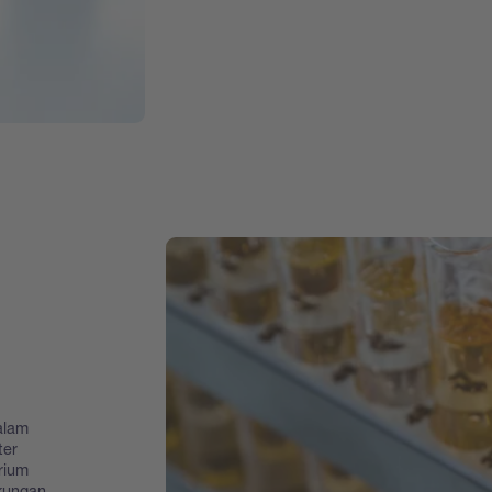
alam
ter
rium
gkungan