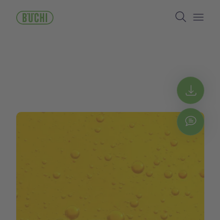
Lompat
Search
ke
isi
Open/
utama
Get 
Chat