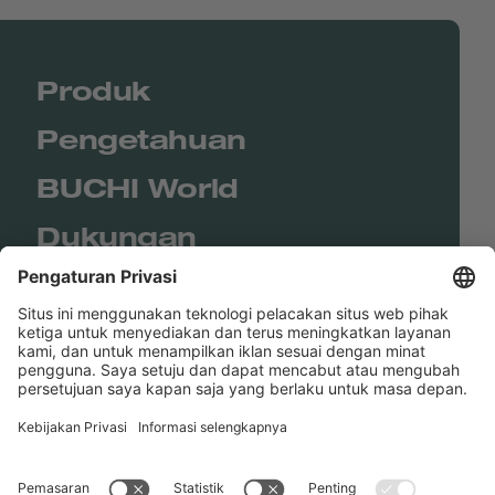
Produk
Pengetahuan
BUCHI World
Dukungan
Shop
Contact us
Tautan Langsung
BUCHI Worldwide