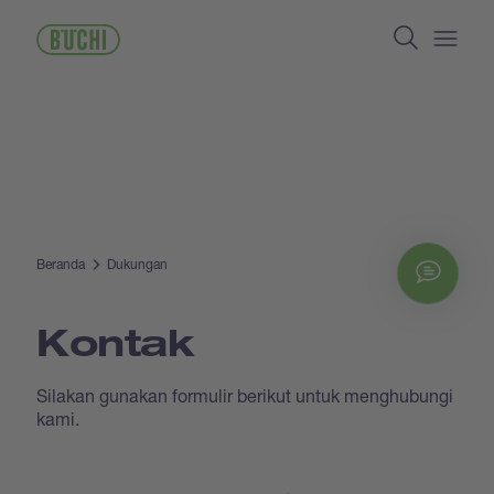
Lompat
Search
ke
isi
Open/
utama
Beranda
Dukungan
Chat
Kontak
Silakan gunakan formulir berikut untuk menghubungi
kami.