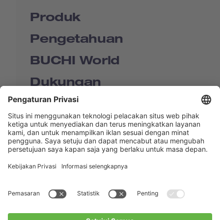
Produk
Pengetahuan
BUCHI World
Dukungan
Shop
Contact us
Tautan Langsung
BUCHI Worldwide
Kontak
Kesan