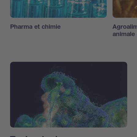
Pharma et chimie
Agroalim
animale