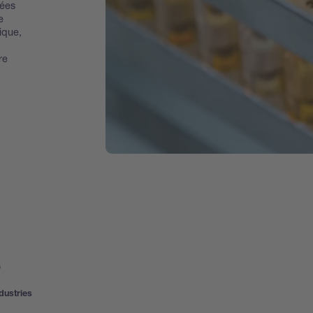
ées
e
ique,
re
s
dustries