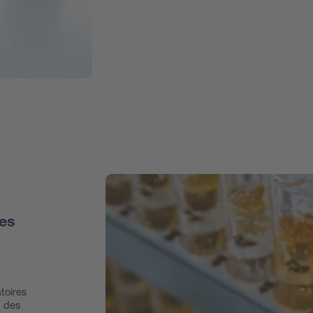
des
toires
t des