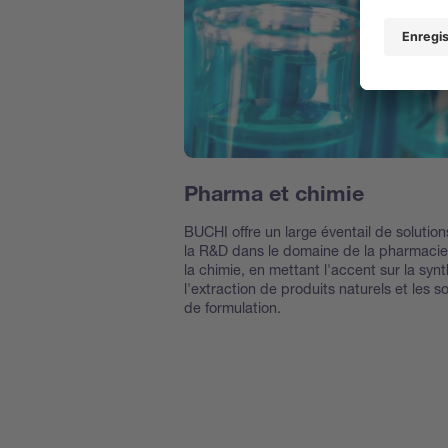
Pharma et chimie
BUCHI offre un large éventail de solutio
la R&D dans le domaine de la pharmacie
la chimie, en mettant l'accent sur la syn
l'extraction de produits naturels et les s
de formulation.