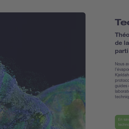
Te
Théo
de la
part
Nous av
l’évapo
Kjeldahl
protoco
guides 
laborat
techni
En sav
techno