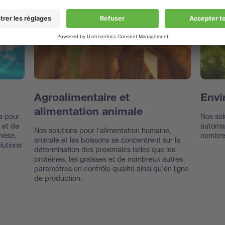
Agroalimentaire et
Envi
alimentation animale
ns pour
Nos sol
 et de
automat
Nos solutions pour l'alimentation humaine,
thèse,
nombreu
animale et les boissons se concentrent sur la
olutions
détermination des proximales telles que les
protéines, les graisses et de nombreux autres
paramètres en contrôle qualité ainsi qu'en ligne
de production.