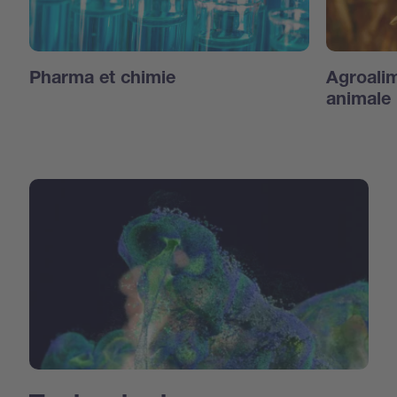
Pharma et chimie
Agroalim
animale