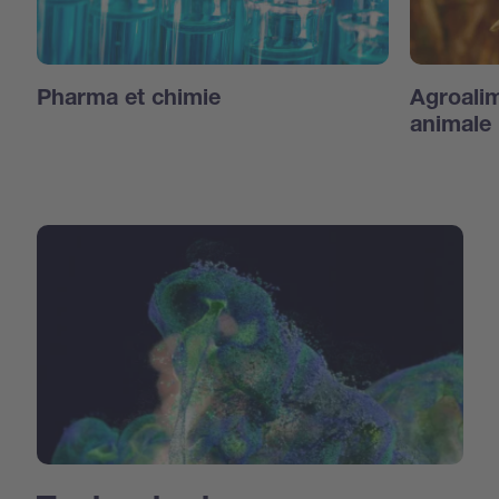
Pharma et chimie
Agroalim
animale