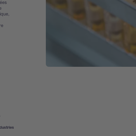
ées
e
ique,
re
s
dustries