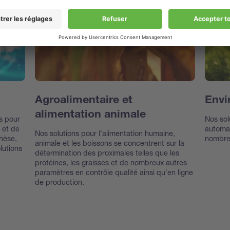
Agroalimentaire et
Envi
alimentation animale
ns pour
Nos sol
 et de
automat
Nos solutions pour l'alimentation humaine,
thèse,
nombreu
animale et les boissons se concentrent sur la
olutions
détermination des proximales telles que les
protéines, les graisses et de nombreux autres
paramètres en contrôle qualité ainsi qu'en ligne
de production.