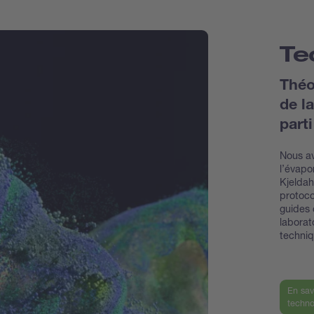
Te
Théo
de la
part
Nous av
l’évapo
Kjeldahl
protoco
guides 
laborat
techni
En sav
techno