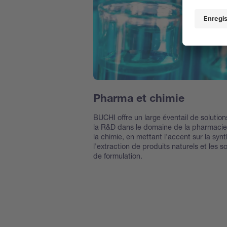
Pharma et chimie
BUCHI offre un large éventail de solutio
la R&D dans le domaine de la pharmacie
la chimie, en mettant l'accent sur la syn
l'extraction de produits naturels et les s
de formulation.