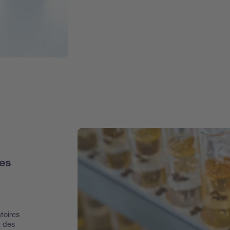
des
toires
t des