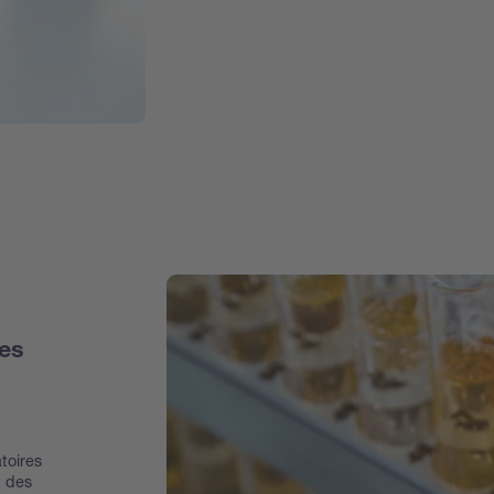
des
toires
t des