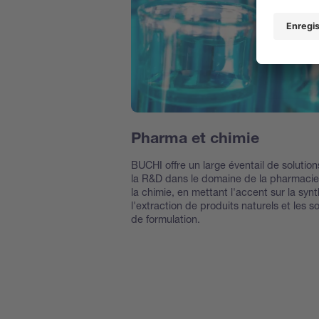
Pharma et chimie
BUCHI offre un large éventail de solutio
la R&D dans le domaine de la pharmacie
la chimie, en mettant l'accent sur la syn
l'extraction de produits naturels et les s
de formulation.