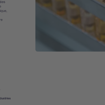
ées
e
ique,
re
s
dustries