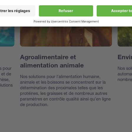
Agroalimentaire et
Envi
alimentation animale
ns pour
Nos sol
 et de
automat
Nos solutions pour l'alimentation humaine,
thèse,
nombreu
animale et les boissons se concentrent sur la
olutions
détermination des proximales telles que les
protéines, les graisses et de nombreux autres
paramètres en contrôle qualité ainsi qu'en ligne
de production.