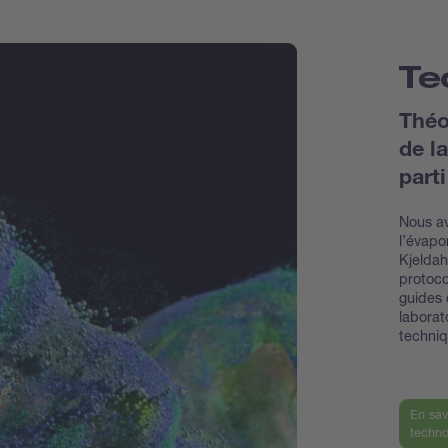
Te
Théo
de la
part
Nous av
l’évapo
Kjeldahl
protoco
guides 
laborat
techni
En sav
techno