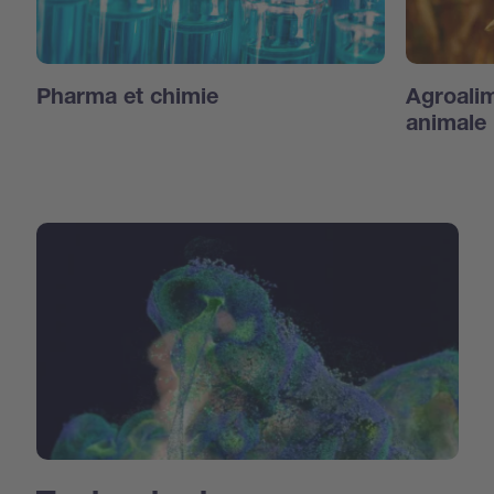
Pharma et chimie
Agroalim
animale