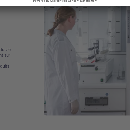
de vie
nt sur
duits