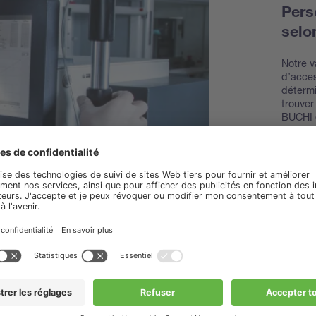
Pers
selo
Notre v
d’acces
détermi
trouver
BUCHI e
Découv
access