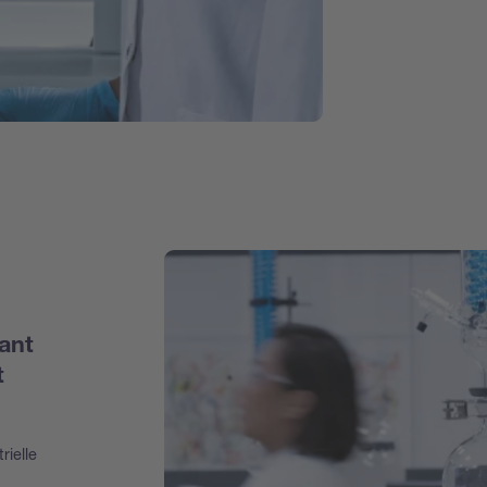
ant
t
rielle