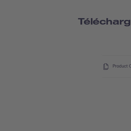
Téléchar
(
)
Product 