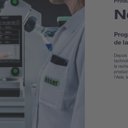
Produ
N
Prog
de l
Depuis 
technol
la rech
product
l’Asie, 