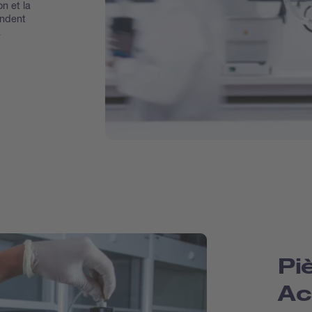
on et la
ondent
à
Pi
Ac