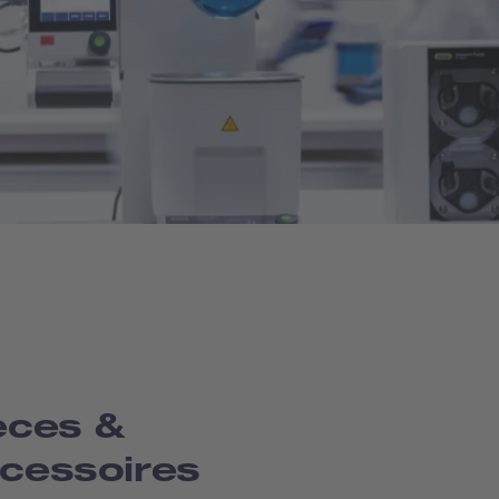
èces &
cessoires