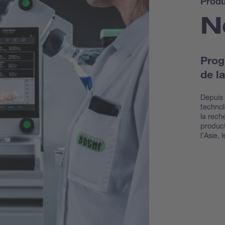
Produ
N
Prog
de l
Depuis 
technol
la rech
product
l’Asie, 