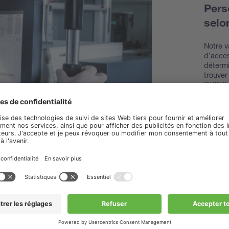
Pers
selo
Notre v
d’acces
détermi
trouver
BUCHI e
Découv
access