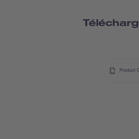
Téléchar
(
)
Product 