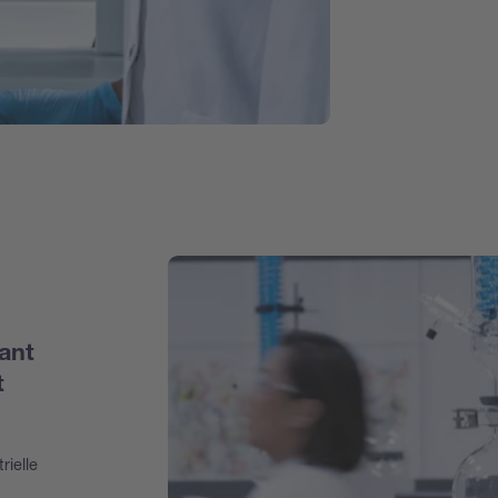
ant
t
rielle