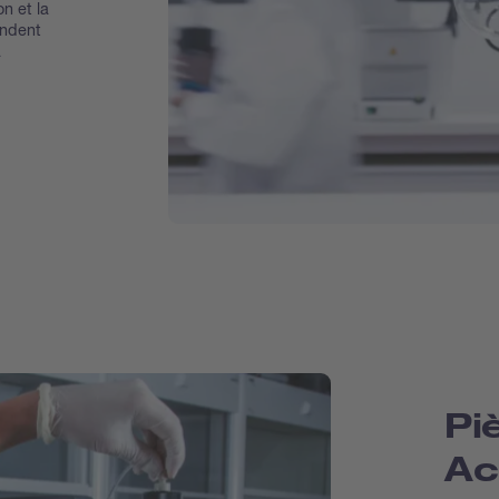
on et la
ondent
à
Pi
Ac