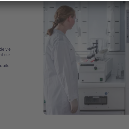
de vie
nt sur
duits