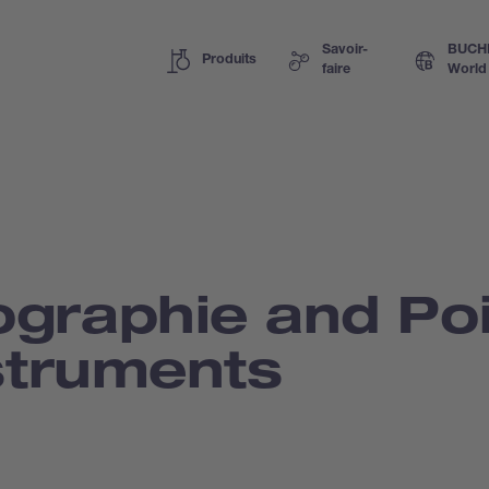
Savoir-
BUCH
Produits
faire
World
graphie and Poi
struments