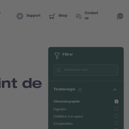
I
Contact
Support
Shop
us
Filtrer
nt de
Technologie
2
Chromatographie
Digestion
Distillation à la vapeur
Encapsulation