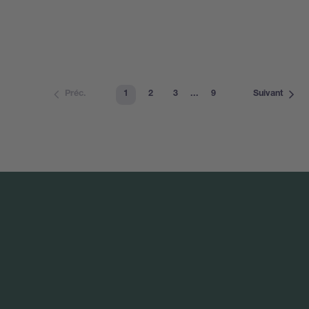
1
2
3
...
9
Préc.
Suivant