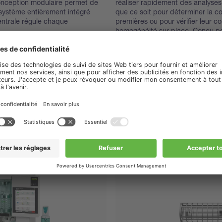
conception modulaire permet de
réaliser rapidement des analyses 
 système entièrement intégré
que ce soit pour déterminer la c
entrale régule chaque
premières ou pour vérifier leur co
homogénéité sur place. Conçu pou
une intégration fluide dans les flu
instantanés sont disponibles via
hors ligne, vous offrant des infor
laboratoire où que vous soyez.