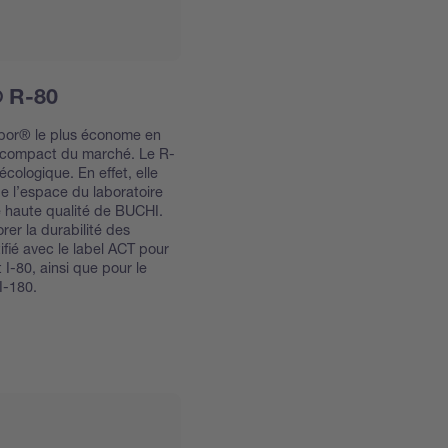
 R-80
apor® le plus économe en
s compact du marché. Le R-
cologique. En effet, elle
de l’espace du laboratoire
e haute qualité de BUCHI.
er la durabilité des
ifié avec le label ACT pour
I-80, ainsi que pour le
I-180.