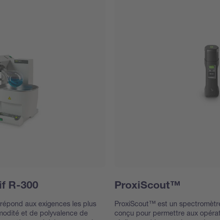
if R-300
ProxiScout™
 répond aux exigences les plus
ProxiScout™ est un spectromètre
odité et de polyvalence de
conçu pour permettre aux opérate