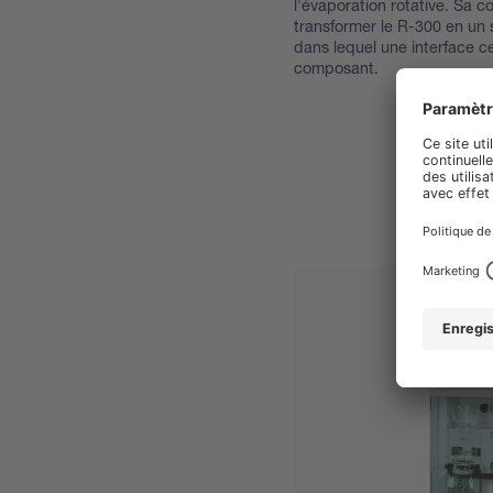
l'évaporation rotative. Sa 
transformer le R-300 en un
dans lequel une interface c
composant.