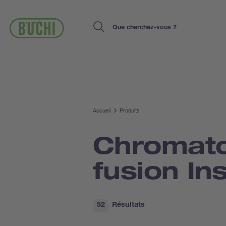
Aller
au
contenu
Search
principal
Accueil
Produits
Chromato
fusion In
52
Résultats