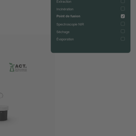
Extraction
Incinération
Point de fusion
Spectroscopie NIR
Séchage
Évaporation