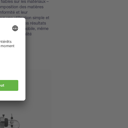
fiables sur les matériaux –
omposition des matières
nformité et leur
r une utilisation simple et
x de travail, des résultats
 l'application mobile, même
mations de qualité