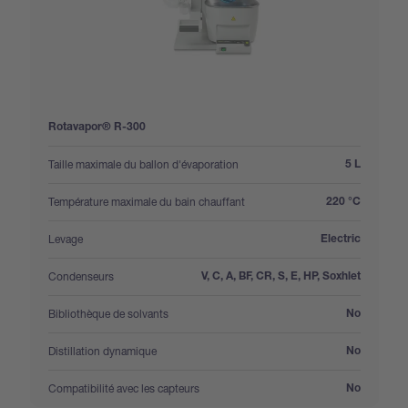
Rotavapor® R-300
:
Taille maximale du ballon d'évaporation
5 L
:
Température maximale du bain chauffant
220 °C
:
Levage
Electric
:
Condenseurs
V, C, A, BF, CR, S, E, HP, Soxhlet
:
Bibliothèque de solvants
No
:
Distillation dynamique
No
:
Compatibilité avec les capteurs
No