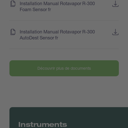
(
)
Installation Manual Rotavapor R-300
Foam Sensor fr
(
)
Installation Manual Rotavapor R-300
AutoDest Sensor fr
Découvrir plus de documents
Instruments