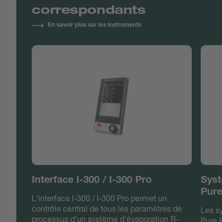
correspondants
En savoir plus sur les Instruments
Interface I-300 / I-300 Pro
Syst
Pure
L'interface I-300 / I-300 Pro permet un
contrôle central de tous les paramètres de
Les s
processus d'un système d'évaporation R-
Pure 