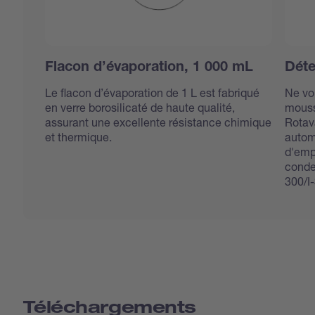
Flacon d’évaporation, 1 000 mL
Déte
Le flacon d’évaporation de 1 L est fabriqué
Ne vo
en verre borosilicaté de haute qualité,
mouss
assurant une excellente résistance chimique
Rotav
et thermique.
autom
d'emp
conde
300/I
Téléchargements