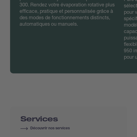
300. Rendez votre évaporation rotative plus
sélect
efficace, pratique et personnalisée grâce à
pour v
des modes de fonctionnements distincts,
spécif
automatiques ou manuels.
modèl
capac
puiss
flexib
950 i
pour 
Services
Découvrir nos services