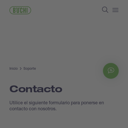
Pasar
Search
al
contenido
Open/
principal
Inicio
Soporte
Chat
Contacto
Utilice el siguiente formulario para ponerse en
contacto con nosotros.