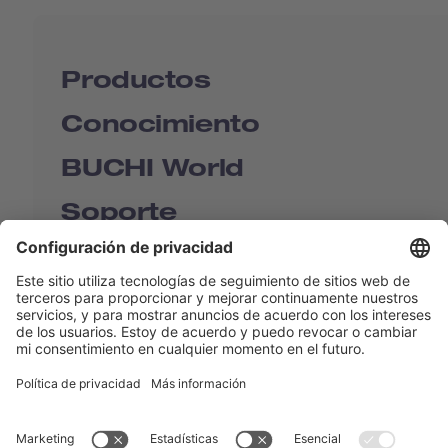
Productos
Conocimiento
BUCHI World
Soporte
Shop
Contact us
Enlaces rápidos
BUCHI Worldwide