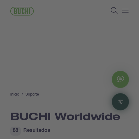
Pasar
Search
al
contenido
Open/
principal
Chat
Inicio
Soporte
Filte
BUCHI Worldwide
88
Resultados