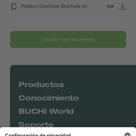
(
)
Product Overview Brochure en
PDF
Consultar más documentos
Productos
Conocimiento
BUCHI World
Soporte