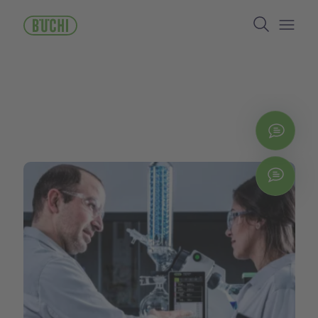
Pasar
Search
al
contenido
Open/
principal
Cont
Chat