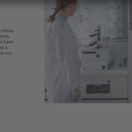
 eficaz
ienda
la base
as a
ia con