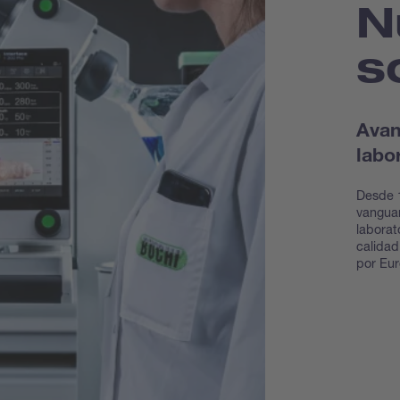
N
s
Avan
labo
Desde 
vanguar
laborat
calidad
por Eur