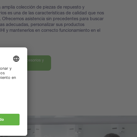
 amplia colección de piezas de repuesto y
ios es una de las características de calidad que nos
. Ofrecemos asistencia sin precedentes para buscar
zas adecuadas, personalizar sus productos
I y mantenerlos en correcto funcionamiento en el
ra nuestros accesorios y