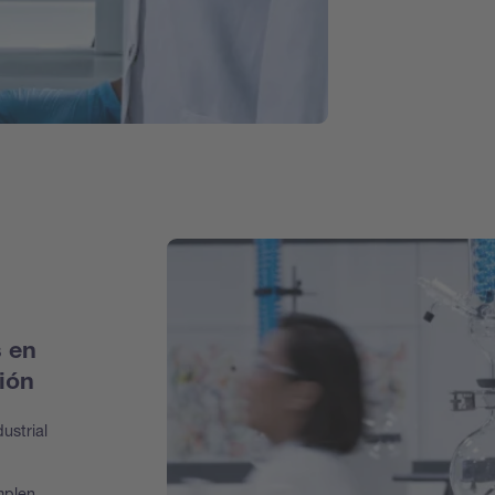
s en
ión
ustrial
,
mplen