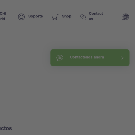
CHI
Contact
Soporte
Shop
rld
us
Contáctenos ahora
uctos