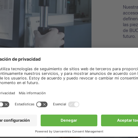
Nuestra
accesor
definen
las pie
de BUCH
futuro.
Descub
piezas