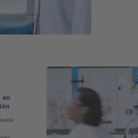
s en
ión
ustrial
,
mplen