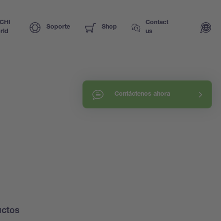
CHI
Contact
Soporte
Shop
rld
us
Contáctenos ahora
uctos