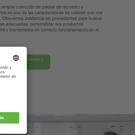
 amplia colección de piezas de repuesto y
ios es una de las características de calidad que nos
. Ofrecemos asistencia sin precedentes para buscar
zas adecuadas, personalizar sus productos
I y mantenerlos en correcto funcionamiento en el
ra nuestros accesorios y