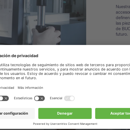
Nuestra
accesor
definen
las pie
de BUCH
futuro.
Descub
piezas