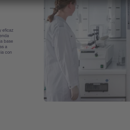
 eficaz
ienda
la base
as a
ia con