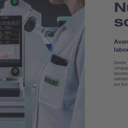
N
s
Avan
labo
Desde 
vanguar
laborat
calidad
por Eur