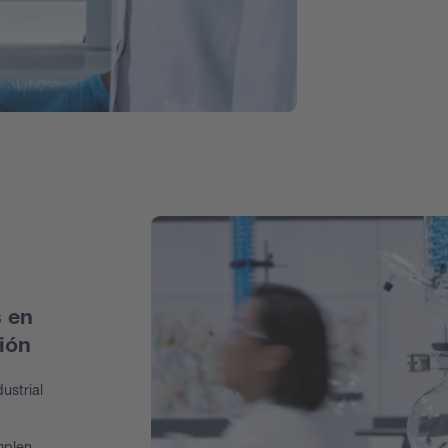
s en
ión
ustrial
,
mplen