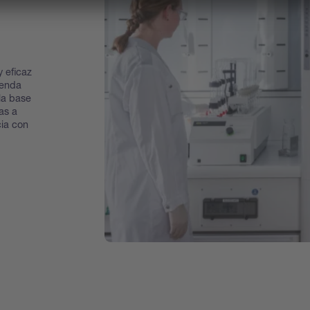
 eficaz
ienda
la base
as a
ia con