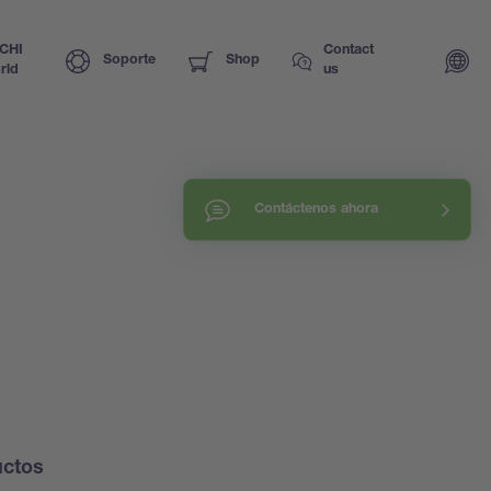
CHI
Contact
Soporte
Shop
rld
us
Contáctenos ahora
uctos