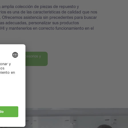
 amplia colección de piezas de repuesto y
ios es una de las características de calidad que nos
. Ofrecemos asistencia sin precedentes para buscar
zas adecuadas, personalizar sus productos
I y mantenerlos en correcto funcionamiento en el
ra nuestros accesorios y