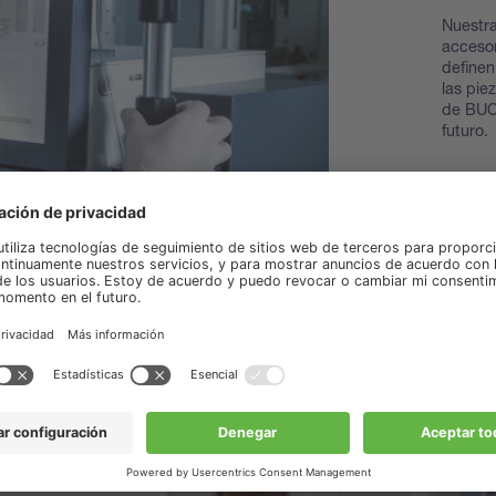
Nuestra
accesor
definen
las pie
de BUCH
futuro.
Descub
piezas