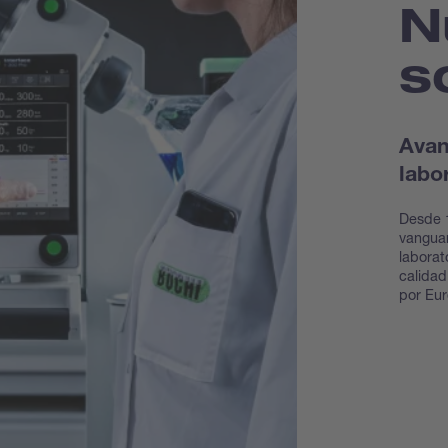
N
s
Avan
labo
Desde 
vanguar
laborat
calidad
por Eur