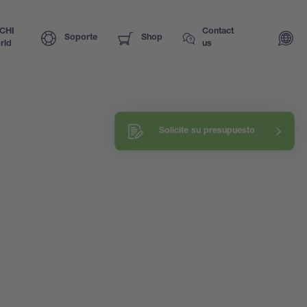
CHI
Contact
Soporte
Shop
rld
us
Solicite su presupuesto