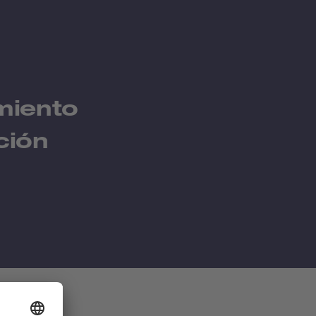
miento
ción