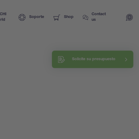
CHI
Contact
Soporte
Shop
rld
us
Solicite su presupuesto