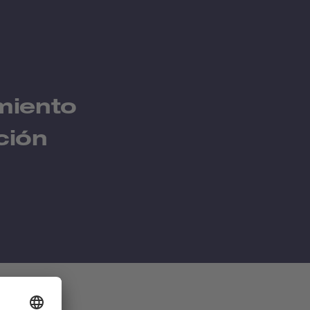
miento
ción