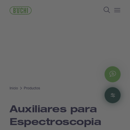
Pasar
Search
al
contenido
Open/
principal
Chat
Inicio
Productos
Filte
Auxiliares para
Espectroscopia