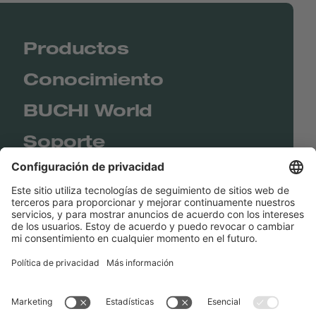
Productos
Conocimiento
BUCHI World
Soporte
Shop
Contact us
Enlaces rápidos
BUCHI Worldwide
Contacto