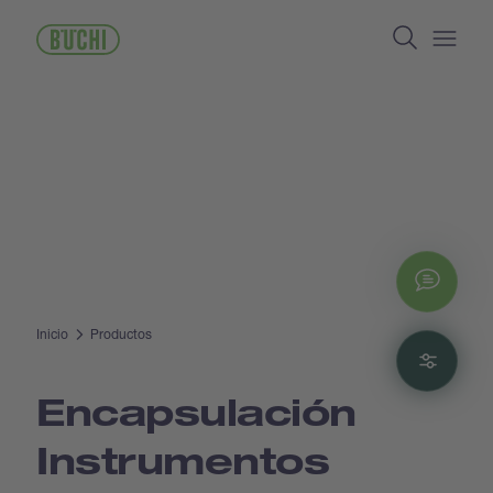
Pasar
Search
al
contenido
Open/
principal
Chat
Inicio
Productos
Filte
Encapsulación
Instrumentos