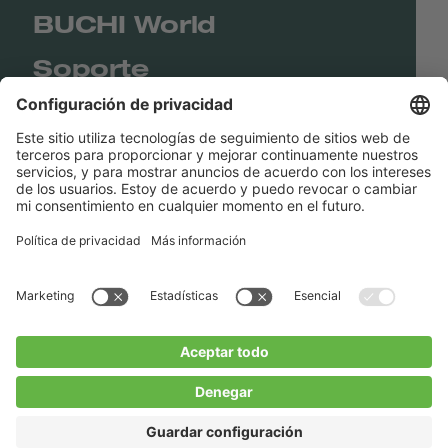
BUCHI World
Soporte
Shop
Contact us
Enlaces rápidos
BUCHI Worldwide
Contacto
Imprenta
Privacy Policy
Blogs
Facebook
Linkedin
Instagram
Twitter
Youtube