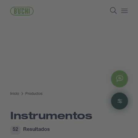
Pasar
Search
al
contenido
Open/
principal
Chat
Inicio
Productos
Filte
Instrumentos
52
Resultados