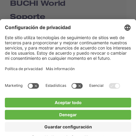
BUCHI World
Soporte
Shop
Contact us
Enlaces rápidos
BUCHI Worldwide
Contacto
Imprenta
Privacy Policy
Blogs
Facebook
Linkedin
Instagram
Twitter
Youtube