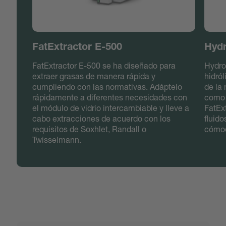
FatExtractor E-500
Hydr
FatExtractor E-500 se ha diseñado para
Hydro
extraer grasas de manera rápida y
hidró
cumpliendo con las normativas. Adáptelo
de la 
rápidamente a diferentes necesidades con
como 
el módulo de vidrio intercambiable y lleve a
FatEx
cabo extracciones de acuerdo con los
fluid
requisitos de Soxhlet, Randall o
cómod
Twisselmann.