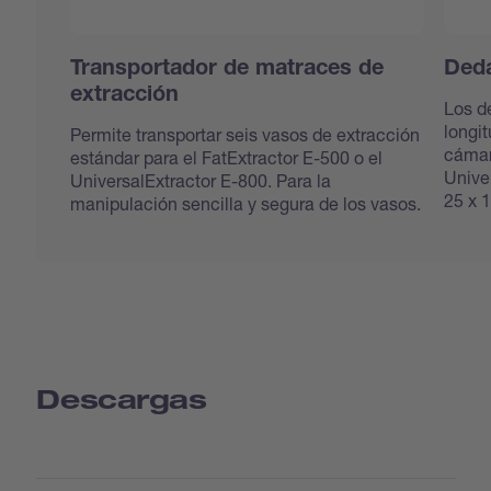
Transportador de matraces de
Deda
extracción
Los d
longit
Permite transportar seis vasos de extracción
cámar
estándar para el FatExtractor E-500 o el
Univer
UniversalExtractor E-800. Para la
25 x 
manipulación sencilla y segura de los vasos.
Descargas