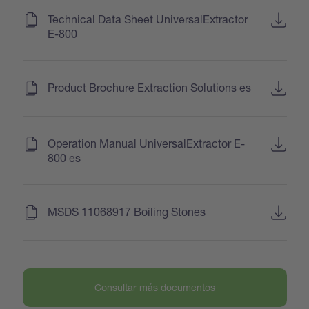
(
)
Technical Data Sheet UniversalExtractor
E-800
(
)
Product Brochure Extraction Solutions es
(
)
Operation Manual UniversalExtractor E-
800 es
(
)
MSDS 11068917 Boiling Stones
Consultar más documentos