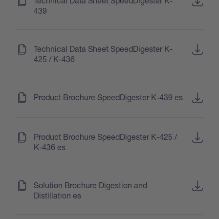
Technical Data Sheet SpeedDigester K-
439
(
)
Technical Data Sheet SpeedDigester K-
425 / K-436
(
)
Product Brochure SpeedDigester K-439 es
(
)
Product Brochure SpeedDigester K-425 /
K-436 es
(
)
Solution Brochure Digestion and
Distillation es