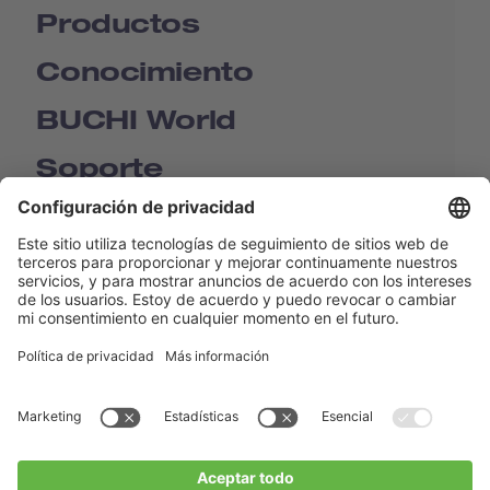
Productos
Conocimiento
BUCHI World
Soporte
Shop
Contact us
Enlaces rápidos
BUCHI Worldwide
Contacto
Imprenta
Privacy Policy