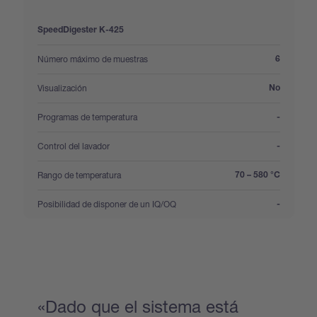
SpeedDigester K-425
:
Número máximo de muestras
6
:
Visualización
No
:
Programas de temperatura
-
:
Control del lavador
-
:
Rango de temperatura
70 – 580 °C
:
Posibilidad de disponer de un IQ/OQ
-
«Dado que el sistema está