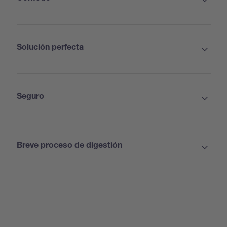
Solución perfecta
Seguro
Breve proceso de digestión
Estándar: adecuado para la mayoría de las
aplicaciones
Con trampilla para condensado: ideal para muestras
acuosas