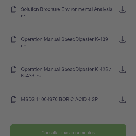
(
)
Solution Brochure Environmental Analysis
es
(
)
Operation Manual SpeedDigester K-439
es
(
)
Operation Manual SpeedDigester K-425 /
K-436 es
(
)
MSDS 11064976 BORIC ACID 4 SP
Consultar más documentos