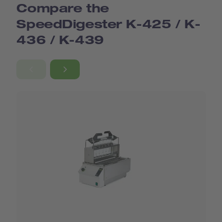
Compare the
SpeedDigester K-425 / K-
Módulo de succión con embudos capilares para
acelerar la digestión
436 / K-439