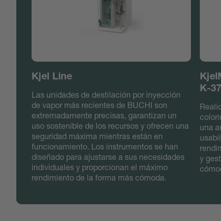
Kjel Line
Kjel
K-37
Las unidades de destilación por inyección
de vapor más recientes de BUCHI son
Reali
extremadamente precisas, garantizan un
color
uso sostenible de los recursos y ofrecen una
una a
seguridad máxima mientras están en
usabil
funcionamiento. Los instrumentos se han
rendi
diseñado para ajustarse a sus necesidades
y ges
individuales y proporcionan el máximo
cómod
rendimiento de la forma más cómoda.