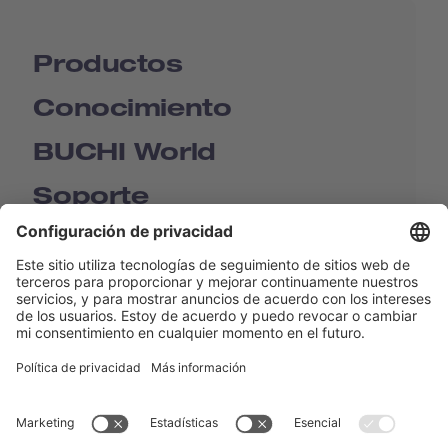
Productos
Conocimiento
BUCHI World
Soporte
Shop
Contact us
Enlaces rápidos
BUCHI Worldwide
Contacto