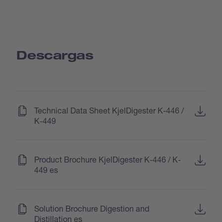
Descargas
(
)
Technical Data Sheet KjelDigester K-446 /
K-449
(
)
Product Brochure KjelDigester K-446 / K-
449 es
(
)
Solution Brochure Digestion and
Distillation es