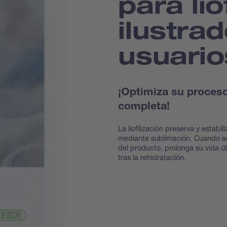
para lio
ilustra
usuario
¡Optimiza su proceso 
completa!
La liofilización preserva y estab
mediante sublimación. Cuando se 
del producto, prolonga su vida út
tras la rehidratación.