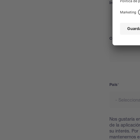
Industry
Correo electrón
Dirección
País
Nos gustaría en
de la aplicaci
su interés. Por
mantenernos e