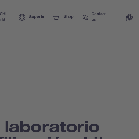
CHI
Contact
Soporte
Shop
rld
us
 laboratorio