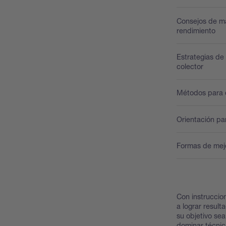
Consejos de ma
rendimiento
Estrategias de
colector
Métodos para d
Orientación pa
Formas de mejor
Con instruccio
a lograr result
su objetivo se
dominar técnic