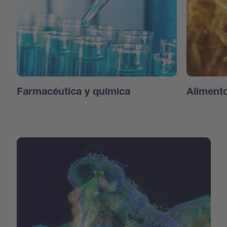
Farmacéutica y química
Aliment