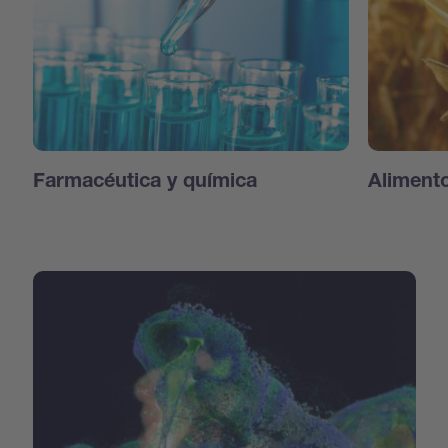
Farmacéutica y química
Aliment