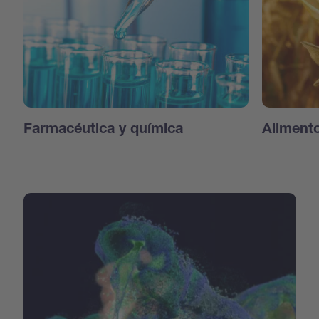
Farmacéutica y química
Aliment