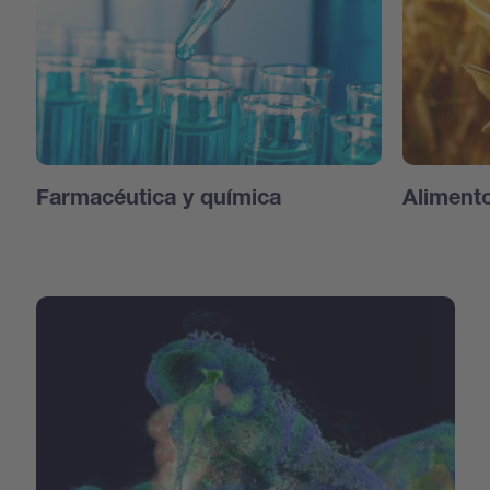
Farmacéutica y química
Aliment