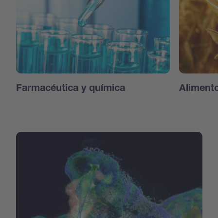
Farmacéutica y química
Aliment