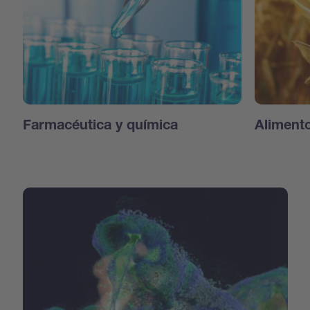
Farmacéutica y química
Aliment