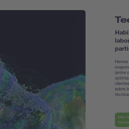
Te
Habi
labo
part
Hemos 
evapora
(entre 
optimiz
cliente
sobre l
técnic
Más in
tecnol