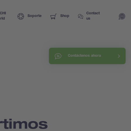
CHI
Contact
Soporte
Shop
rld
us
Contáctenos ahora
timos