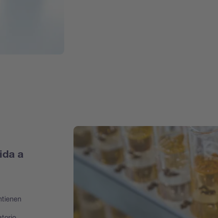
ida a
ntienen
atorio