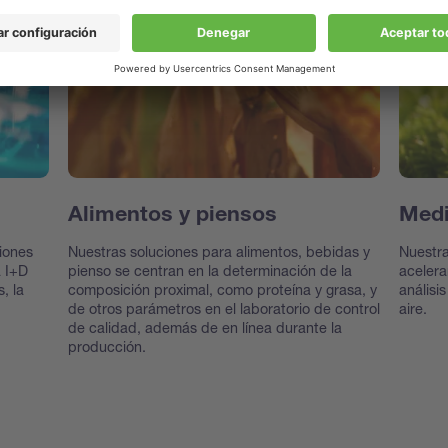
Alimentos y piensos
Med
iones
Nuestras soluciones para alimentos, bebidas y
Nuestr
a I+D
pienso se centran en la determinación de la
acelera
, la
composición proximal, como proteína y grasa, y
análisi
de otros parámetros en el laboratorio de control
aire.
de calidad, además de en línea durante la
producción.