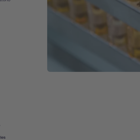
s
ies