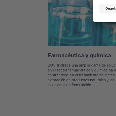
Farmacéutica y química
BUCHI ofrece una amplia gama de soluc
en el sector farmacéutico y químico par
centrándose en el tratamiento de síntesis
extracción de productos naturales y las
soluciones de formulación.