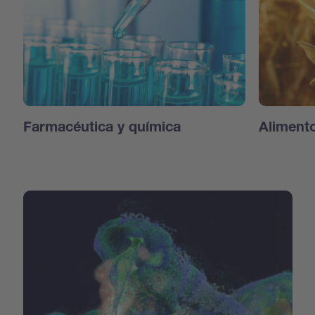
Farmacéutica y química
Aliment