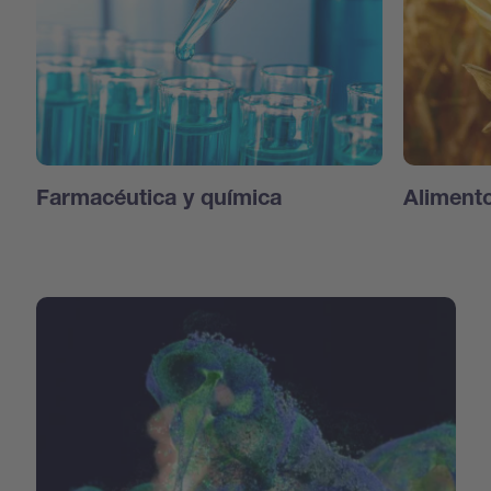
Farmacéutica y química
Aliment