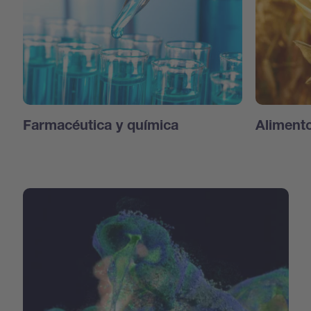
Farmacéutica y química
Aliment