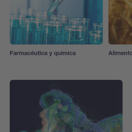
Farmacéutica y química
Aliment