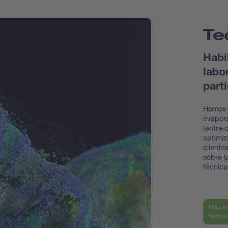
Te
Habi
labo
part
Hemos 
evapora
(entre 
optimiz
cliente
sobre l
técnic
Más in
tecnol