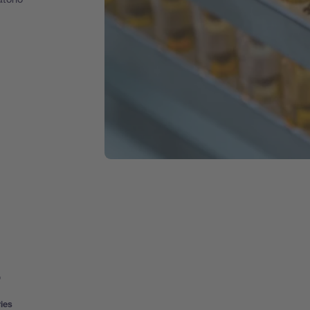
s
ies