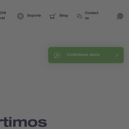
CHI
Contact
Soporte
Shop
rld
us
Contáctenos ahora
timos