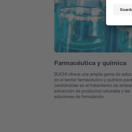
Farmacéutica y química
BUCHI ofrece una amplia gama de soluc
en el sector farmacéutico y químico par
centrándose en el tratamiento de síntesis
extracción de productos naturales y las
soluciones de formulación.