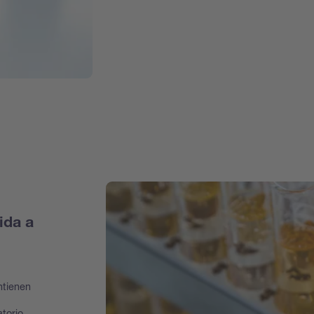
ida a
ntienen
atorio