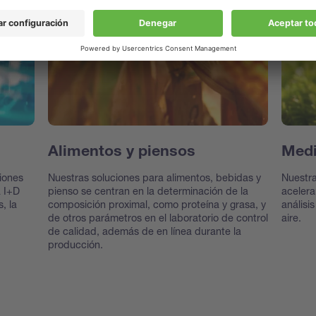
Alimentos y piensos
Med
iones
Nuestras soluciones para alimentos, bebidas y
Nuestr
a I+D
pienso se centran en la determinación de la
acelera
, la
composición proximal, como proteína y grasa, y
análisi
de otros parámetros en el laboratorio de control
aire.
de calidad, además de en línea durante la
producción.