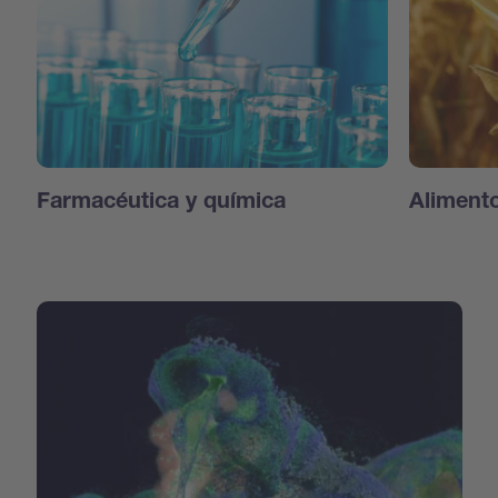
Farmacéutica y química
Aliment